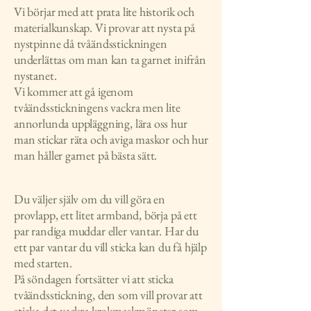
Vi börjar med att prata lite historik och
materialkunskap. Vi provar att nysta på
nystpinne då tvåändsstickningen
underlättas om man kan ta garnet inifrån
nystanet.
Vi kommer att gå igenom
tvåändsstickningens vackra men lite
annorlunda uppläggning, lära oss hur
man stickar räta och aviga maskor och hur
man håller garnet på bästa sätt.
Du väljer själv om du vill göra en
provlapp, ett litet armband, börja på ett
par randiga muddar eller vantar. Har du
ett par vantar du vill sticka kan du få hjälp
med starten.
På söndagen fortsätter vi att sticka
tvåändsstickning, den som vill provar att
sticka det vackra krokmaskmönster som