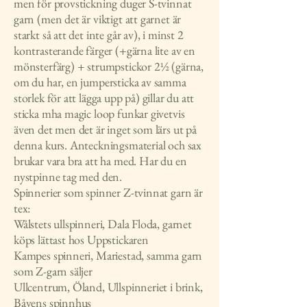
men för provstickning duger S-tvinnat
garn (men det är viktigt att garnet är
starkt så att det inte går av), i minst 2
kontrasterande färger (+gärna lite av en
mönsterfärg) + strumpstickor 2½ (gärna,
om du har, en jumpersticka av samma
storlek för att lägga upp på) gillar du att
sticka mha magic loop funkar givetvis
även det men det är inget som lärs ut på
denna kurs. Anteckningsmaterial och sax
brukar vara bra att ha med. Har du en
nystpinne tag med den.
Spinnerier som spinner Z-tvinnat garn är
tex:
Wålstets ullspinneri, Dala Floda, garnet
köps lättast hos Uppstickaren
Kampes spinneri, Mariestad, samma garn
som Z-garn säljer
Ullcentrum, Öland, Ullspinneriet i brink,
Båvens spinnhus